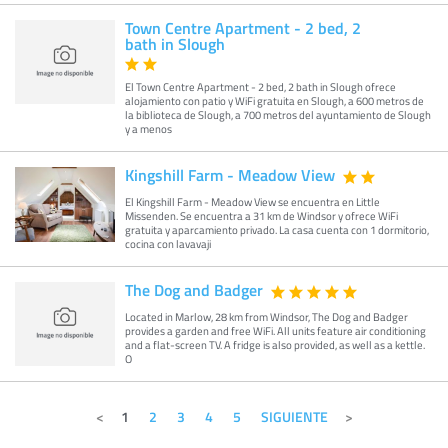
Town Centre Apartment - 2 bed, 2
bath in Slough
El Town Centre Apartment - 2 bed, 2 bath in Slough ofrece
alojamiento con patio y WiFi gratuita en Slough, a 600 metros de
la biblioteca de Slough, a 700 metros del ayuntamiento de Slough
y a menos
Kingshill Farm - Meadow View
El Kingshill Farm - Meadow View se encuentra en Little
Missenden. Se encuentra a 31 km de Windsor y ofrece WiFi
gratuita y aparcamiento privado. La casa cuenta con 1 dormitorio,
cocina con lavavaji
The Dog and Badger
Located in Marlow, 28 km from Windsor, The Dog and Badger
provides a garden and free WiFi. All units feature air conditioning
and a flat-screen TV. A fridge is also provided, as well as a kettle.
O
1
2
3
4
5
SIGUIENTE