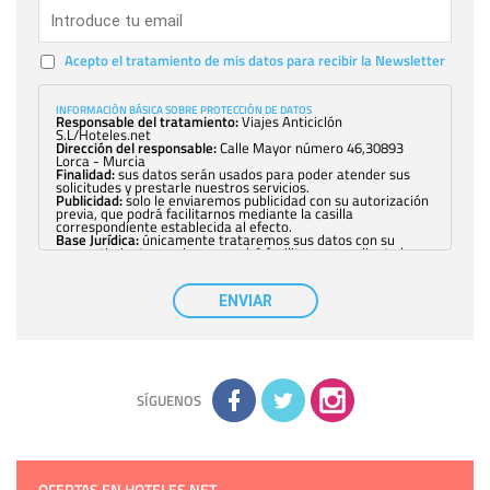
Acepto el tratamiento de mis datos para recibir la Newsletter
INFORMACIÓN BÁSICA SOBRE PROTECCIÓN DE DATOS
Responsable del tratamiento:
Viajes Anticiclón
S.L/Hoteles.net
Dirección del responsable:
Calle Mayor número 46,30893
Lorca - Murcia
Finalidad:
sus datos serán usados para poder atender sus
solicitudes y prestarle nuestros servicios.
Publicidad:
solo le enviaremos publicidad con su autorización
previa, que podrá facilitarnos mediante la casilla
correspondiente establecida al efecto.
Base Jurídica:
únicamente trataremos sus datos con su
consentimiento previo, que podrá facilitarnos mediante la
casilla correspondiente establecida al efecto.
Destinatarios:
con carácter general, sólo el personal de
nuestra entidad que esté debidamente autorizado podrá
ENVIAR
tener conocimiento de la información que le pedimos. No se
comunicarán datos a terceros.
Derechos:
tiene derecho a saber qué información tenemos
sobre usted, corregirla y eliminarla, tal y como se explica en
la información adicional disponible en nuestra página web.
Información complementaria:
Puede consultar la información
adicional y detallada sobre cómo tratamos sus datos en la
política de privacidad
SÍGUENOS
OFERTAS EN HOTELES.NET