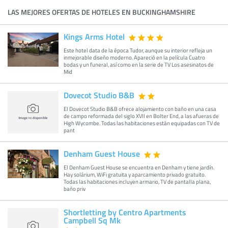
LAS MEJORES OFERTAS DE HOTELES EN BUCKINGHAMSHIRE
Kings Arms Hotel
Este hotel data de la época Tudor, aunque su interior refleja un
inmejorable diseño moderno. Apareció en la película Cuatro
bodas y un funeral, así como en la serie de TV Los asesinatos de
Mid
Dovecot Studio B&B
El Dovecot Studio B&B ofrece alojamiento con baño en una casa
de campo reformada del siglo XVII en Bolter End, a las afueras de
High Wycombe. Todas las habitaciones están equipadas con TV de
pant
Denham Guest House
El Denham Guest House se encuentra en Denham y tiene jardín.
Hay solárium, WiFi gratuita y aparcamiento privado gratuito.
Todas las habitaciones incluyen armario, TV de pantalla plana,
baño priv
Shortletting by Centro Apartments
Campbell Sq Mk