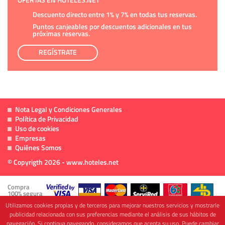
Descuento directo entre 1% y 7% en todas tus reservas.
Puntos canjeables por descuentos adicionales en tus
próximas reservas.
REGÍSTRATE
Nota Legal y Condiciones Generales
Política de Privacidad
Uso de cookies
Empresas
Quiénes Somos
© Copyrigth 2026 - www.hoteles.net
Compra
100% segura
Utilizamos cookies propias y de terceros para mejorar nuestros servicios y mostrarle
publicidad relacionada con sus preferencias mediante el análisis de sus hábitos de
navegación. Si continua navegando, consideramos que acepta su uso. Puede cambiar