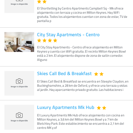
El Shortletting by Centro Apartments Campbell Sq - Mk ofrece
alojamiento con terraza y cocina en Milton Keynes. Hay WiFi
gratuita. Todos los alojamientos cuentan con zona de estar, TV de
pantalla p
City Stay Apartments - Centro
El City Stay Apartments - Centro ofrece alojamiento en Milton
Keynes y cuenta con WiFi gratuita. El recinto Milton Keynes Bowl
está a 2 km. El alojamiento dispone de zona de salón comedor.
Alguno
Skies Call Bed & Breakfast
El Skies Call Bed & Breakfast se encuentra en Steeple Claydon, en
Buckinghamshire, a 28 km de Oxford, y ofrece una terraza y vistas
al jardín. Hay aparcamiento privado gratuito. Las habitaciones i
Luxury Apartments Mk Hub
El Luxury Apartments Mk Hub ofrece alojamiento con cocina en
Milton Keynes, a 3,6 km del Milton Keynes Bowl y a 7 km de
Bletchley Park. Este establecimiento se encuentra a 2,1 km del
centro MK y of