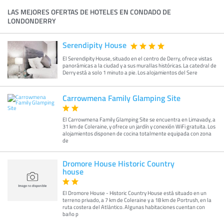
LAS MEJORES OFERTAS DE HOTELES EN CONDADO DE
LONDONDERRY
Serendipity House
El Serendipity House, situado en el centro de Derry, ofrece vistas
panorámicas a la ciudad y a sus murallas históricas. La catedral de
Derry está a solo 1 minuto a pie. Los alojamientos del Sere
Carrowmena Family Glamping Site
El Carrowmena Family Glamping Site se encuentra en Limavady, a
31 km de Coleraine, y ofrece un jardín y conexión WiFi gratuita. Los
alojamientos disponen de cocina totalmente equipada con zona
de
Dromore House Historic Country
house
El Dromore House - Historic Country House está situado en un
terreno privado, a 7 km de Coleraine y a 18 km de Portrush, en la
ruta costera del Atlántico. Algunas habitaciones cuentan con
baño p