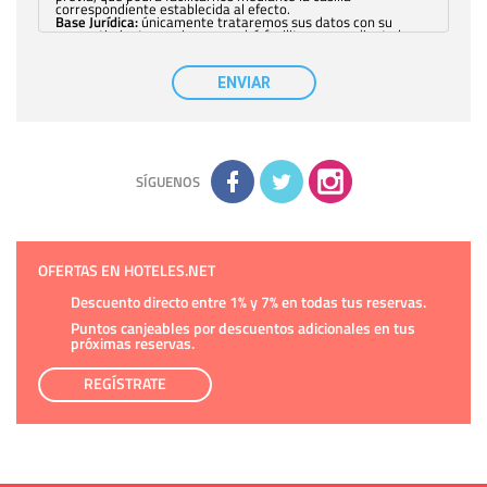
correspondiente establecida al efecto.
Base Jurídica:
únicamente trataremos sus datos con su
consentimiento previo, que podrá facilitarnos mediante la
casilla correspondiente establecida al efecto.
Destinatarios:
con carácter general, sólo el personal de
nuestra entidad que esté debidamente autorizado podrá
ENVIAR
tener conocimiento de la información que le pedimos. No se
comunicarán datos a terceros.
Derechos:
tiene derecho a saber qué información tenemos
sobre usted, corregirla y eliminarla, tal y como se explica en
la información adicional disponible en nuestra página web.
Información complementaria:
Puede consultar la información
adicional y detallada sobre cómo tratamos sus datos en la
política de privacidad
SÍGUENOS
OFERTAS EN HOTELES.NET
Descuento directo entre 1% y 7% en todas tus reservas.
Puntos canjeables por descuentos adicionales en tus
próximas reservas.
REGÍSTRATE