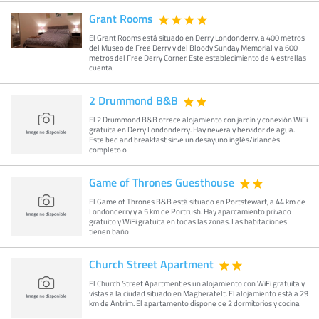
Grant Rooms
El Grant Rooms está situado en Derry Londonderry, a 400 metros
del Museo de Free Derry y del Bloody Sunday Memorial y a 600
metros del Free Derry Corner. Este establecimiento de 4 estrellas
cuenta
2 Drummond B&B
El 2 Drummond B&B ofrece alojamiento con jardín y conexión WiFi
gratuita en Derry Londonderry. Hay nevera y hervidor de agua.
Este bed and breakfast sirve un desayuno inglés/irlandés
completo o
Game of Thrones Guesthouse
El Game of Thrones B&B está situado en Portstewart, a 44 km de
Londonderry y a 5 km de Portrush. Hay aparcamiento privado
gratuito y WiFi gratuita en todas las zonas. Las habitaciones
tienen baño
Church Street Apartment
El Church Street Apartment es un alojamiento con WiFi gratuita y
vistas a la ciudad situado en Magherafelt. El alojamiento está a 29
km de Antrim. El apartamento dispone de 2 dormitorios y cocina