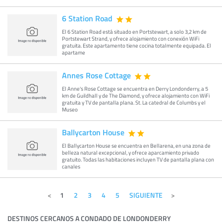
6 Station Road
El 6 Station Road está situado en Portstewart, a solo 3,2 km de
Portstewart Strand, y ofrece alojamiento con conexión WiFi
gratuita. Este apartamento tiene cocina totalmente equipada. El
apartame
Annes Rose Cottage
El Anne's Rose Cottage se encuentra en Derry Londonderry, a 5
km de Guildhall y de The Diamond, y ofrece alojamiento con WiFi
gratuita y TV de pantalla plana. St. La catedral de Columbs y el
Museo
Ballycarton House
El Ballycarton House se encuentra en Bellarena, en una zona de
belleza natural excepcional, y ofrece aparcamiento privado
gratuito. Todas las habitaciones incluyen TV de pantalla plana con
canales
1
2
3
4
5
SIGUIENTE
DESTINOS CERCANOS A CONDADO DE LONDONDERRY