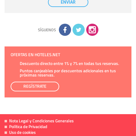
ENVIAR
tener conocimiento de la información que le pedimos. No se
comunicarán datos a terceros.
Derechos:
tiene derecho a saber qué información tenemos
sobre usted, corregirla y eliminarla, tal y como se explica en
la información adicional disponible en nuestra página web.
Información complementaria:
Puede consultar la información
adicional y detallada sobre cómo tratamos sus datos en la
política de privacidad
SÍGUENOS
OFERTAS EN HOTELES.NET
Descuento directo entre 1% y 7% en todas tus reservas.
Puntos canjeables por descuentos adicionales en tus
próximas reservas.
REGÍSTRATE
Nota Legal y Condiciones Generales
Política de Privacidad
Uso de cookies