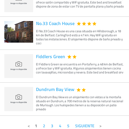
ofrece salón compartido y WiFi gratuita. Este bed and breakfast
dispone de zona de estar con TV de pantalla plana y baño privado
No.33 Coach House
El No.33 Coach House es una casa situada en Hillsborough, a 18
km de Belfast. Carlingford está a 47 km. Hay WiFi gratuita en
todas las instalaciones. El alojamiento dispone de baño privado y
coci
Fiddlers Green
El Fiddlers Green se encuentra en Portaferry, a 48 km de Belfast,
y ofrece bar y WiFi gratuita. Algunos alojamientos tienen cocina
con lavavajillas, microondas y nevera. Este bed and breakfast sirv
Dundrum Bay View
El Dundrum Bay View es un alojamiento con vistas a la montaña
situado en Dundrum, a 700 metros de la reserva natural nacional
de Murlough. Los huéspedes tienen a su disposición un patio
privado
1
2
3
4
5
SIGUIENTE