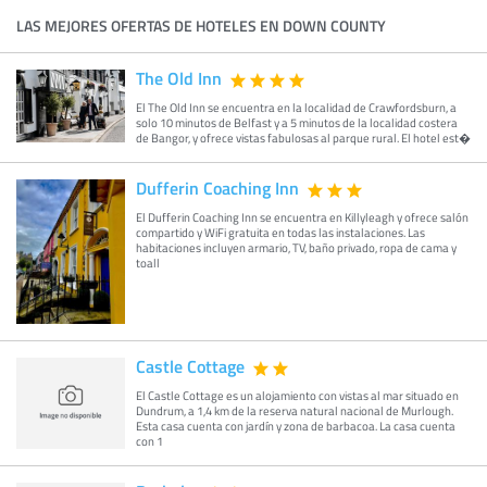
LAS MEJORES OFERTAS DE HOTELES EN DOWN COUNTY
The Old Inn
El The Old Inn se encuentra en la localidad de Crawfordsburn, a
solo 10 minutos de Belfast y a 5 minutos de la localidad costera
de Bangor, y ofrece vistas fabulosas al parque rural. El hotel est�
Dufferin Coaching Inn
El Dufferin Coaching Inn se encuentra en Killyleagh y ofrece salón
compartido y WiFi gratuita en todas las instalaciones. Las
habitaciones incluyen armario, TV, baño privado, ropa de cama y
toall
Castle Cottage
El Castle Cottage es un alojamiento con vistas al mar situado en
Dundrum, a 1,4 km de la reserva natural nacional de Murlough.
Esta casa cuenta con jardín y zona de barbacoa. La casa cuenta
con 1