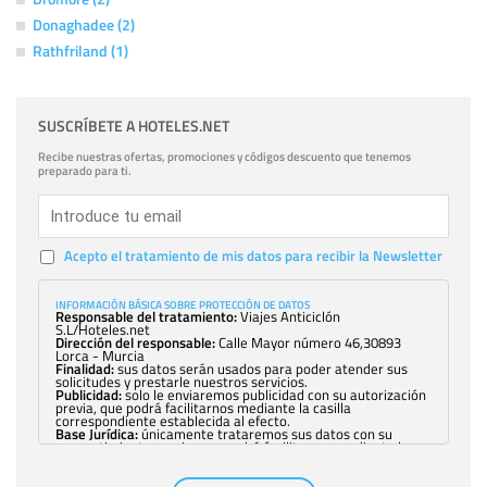
Donaghadee (2)
Rathfriland (1)
SUSCRÍBETE A HOTELES.NET
Recibe nuestras ofertas, promociones y códigos descuento que tenemos
preparado para ti.
Acepto el tratamiento de mis datos para recibir la Newsletter
INFORMACIÓN BÁSICA SOBRE PROTECCIÓN DE DATOS
Responsable del tratamiento:
Viajes Anticiclón
S.L/Hoteles.net
Dirección del responsable:
Calle Mayor número 46,30893
Lorca - Murcia
Finalidad:
sus datos serán usados para poder atender sus
solicitudes y prestarle nuestros servicios.
Publicidad:
solo le enviaremos publicidad con su autorización
previa, que podrá facilitarnos mediante la casilla
correspondiente establecida al efecto.
Base Jurídica:
únicamente trataremos sus datos con su
consentimiento previo, que podrá facilitarnos mediante la
casilla correspondiente establecida al efecto.
Destinatarios:
con carácter general, sólo el personal de
nuestra entidad que esté debidamente autorizado podrá