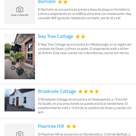
Barholm
El Barholm se encuentra en primera línea de playa en Portaferry
y ofrece alojamiento en un edificio victoriano con restaurante. Hay
conexión WiFi gratuita. Habitación con baño, set de té y caf
Bay Tree Cottage
El Bay Tree Cottage se encuentra en Hillsborough, en la región del
condado de Down, y ofrece un patio. El alojamiento está a 40 km
de Antrim. Esta casa cuenta con 4 dormitorios, cocina con microo
Brookvale Cottage
El Brookvale Cottage se encuentra en Downpatrick, a 15 km del
río Quoile, en una zona donde se puede practicar senderismo. El
establecimiento está a 14 km de la catedral de Down y cuenta con
jard
Peartree Hill
El Peartree Hill se encuentra en Dundonald, a 12 km de Belfast, y