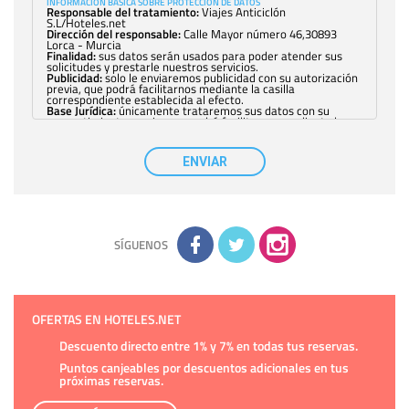
INFORMACIÓN BÁSICA SOBRE PROTECCIÓN DE DATOS
Responsable del tratamiento:
Viajes Anticiclón
S.L/Hoteles.net
Dirección del responsable:
Calle Mayor número 46,30893
Lorca - Murcia
Finalidad:
sus datos serán usados para poder atender sus
solicitudes y prestarle nuestros servicios.
Publicidad:
solo le enviaremos publicidad con su autorización
previa, que podrá facilitarnos mediante la casilla
correspondiente establecida al efecto.
Base Jurídica:
únicamente trataremos sus datos con su
consentimiento previo, que podrá facilitarnos mediante la
casilla correspondiente establecida al efecto.
Destinatarios:
con carácter general, sólo el personal de
nuestra entidad que esté debidamente autorizado podrá
ENVIAR
tener conocimiento de la información que le pedimos. No se
comunicarán datos a terceros.
Derechos:
tiene derecho a saber qué información tenemos
sobre usted, corregirla y eliminarla, tal y como se explica en
la información adicional disponible en nuestra página web.
Información complementaria:
Puede consultar la información
adicional y detallada sobre cómo tratamos sus datos en la
política de privacidad
SÍGUENOS
OFERTAS EN HOTELES.NET
Descuento directo entre 1% y 7% en todas tus reservas.
Puntos canjeables por descuentos adicionales en tus
próximas reservas.