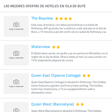
LAS MEJORES OFERTAS DE HOTELES EN ISLA DE BUTE
The Bayview
Esta casa victoriana, con vistas panorámicas a la bahía de
Rothesay, WiFi gratuita, bar y solárium, está ubicada en la isla de
Bute, a 15 minutos a pie del centro de la ciudad de Rothesay y su
Waterview
El Waterview cuenta con jardín y se encuentra en Kilchattan, en la
región de la isla de Bute. Ofrece vistas al mar. La casa cuenta con
TV. El alojamiento dispone de cocina
Quien East (Spence Cottage)
Quien East (Spence Cottage) is situated in Rothesay. This holiday
home features a garden and free private parking. The holiday
home has 3 bedrooms, a TV, an equipped kitchen with a
dishwasher and a
Quien West (Bannatyne)
Quien West (Bannatyne) is situated in Rothesay. This holiday