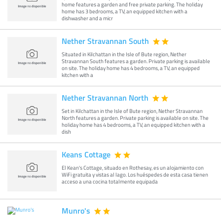
home features a garden and free private parking. The holiday
home has 3 bedrooms, a TV, an equipped kitchen with a
dishwasher and a micr
Nether Stravannan South
Situated in Kilchattan in the Isle of Bute region, Nether
Stravannan South features a garden. Private parking is available
on site. The holiday home has 4 bedrooms, a TV, an equipped
kitchen with a
Nether Stravannan North
Set in Kilchattan in the Isle of Bute region, Nether Stravannan
North features a garden. Private parking is available on site. The
holiday home has 4 bedrooms, a TV, an equipped kitchen with a
dish
Keans Cottage
El Kean's Cottage, situado en Rothesay, es un alojamiento con
WiFi gratuita y vistas al lago. Los huéspedes de esta casa tienen
acceso a una cocina totalmente equipada
Munro's