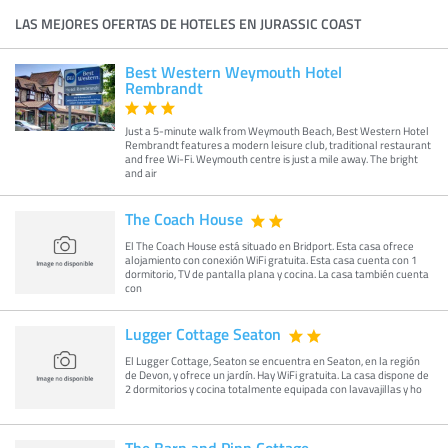
LAS MEJORES OFERTAS DE HOTELES EN JURASSIC COAST
Best Western Weymouth Hotel
Rembrandt
Just a 5-minute walk from Weymouth Beach, Best Western Hotel
Rembrandt features a modern leisure club, traditional restaurant
and free Wi-Fi. Weymouth centre is just a mile away. The bright
and air
The Coach House
El The Coach House está situado en Bridport. Esta casa ofrece
alojamiento con conexión WiFi gratuita. Esta casa cuenta con 1
dormitorio, TV de pantalla plana y cocina. La casa también cuenta
con
Lugger Cottage Seaton
El Lugger Cottage, Seaton se encuentra en Seaton, en la región
de Devon, y ofrece un jardín. Hay WiFi gratuita. La casa dispone de
2 dormitorios y cocina totalmente equipada con lavavajillas y ho
The Barn and Pinn Cottage