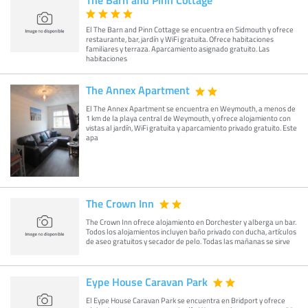
El The Barn and Pinn Cottage se encuentra en Sidmouth y ofrece
restaurante, bar, jardín y WiFi gratuita. Ofrece habitaciones
familiares y terraza. Aparcamiento asignado gratuito. Las
habitaciones
The Annex Apartment
El The Annex Apartment se encuentra en Weymouth, a menos de
1 km de la playa central de Weymouth, y ofrece alojamiento con
vistas al jardín, WiFi gratuita y aparcamiento privado gratuito. Este
apa
The Crown Inn
The Crown Inn ofrece alojamiento en Dorchester y alberga un bar.
Todos los alojamientos incluyen baño privado con ducha, artículos
de aseo gratuitos y secador de pelo. Todas las mañanas se sirve
Eype House Caravan Park
El Eype House Caravan Park se encuentra en Bridport y ofrece