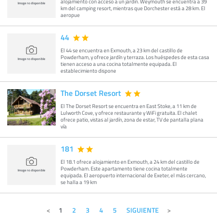
alojamiento con acceso a un jardín. Weymouth se encuentra a 39
km del camping resort, mientras que Dorchester está a 28 km. El
aeropue
44
El 44 se encuentra en Exmouth, a 23 km del castillo de
Powderham, y ofrece jardín y terraza. Los huéspedes de esta casa
tienen acceso a una cocina totalmente equipada. El
establecimiento dispone
The Dorset Resort
El The Dorset Resort se encuentra en East Stoke, a 11 km de
Lulworth Cove, y ofrece restaurante y WiFi gratuita. El chalet
ofrece patio, vistas al jardín, zona de estar, TV de pantalla plana
vía
181
El 18.1 ofrece alojamiento en Exmouth, a 24 km del castillo de
Powderham. Este apartamento tiene cocina totalmente
equipada. El aeropuerto internacional de Exeter, el más cercano,
se halla a 19 km
1
2
3
4
5
SIGUIENTE