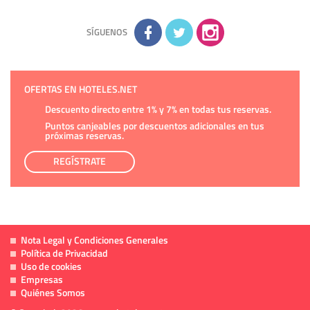
la información adicional disponible en nuestra página web.
Información complementaria:
Puede consultar la información
adicional y detallada sobre cómo tratamos sus datos en la
política de privacidad
SÍGUENOS
OFERTAS EN HOTELES.NET
Descuento directo entre 1% y 7% en todas tus reservas.
Puntos canjeables por descuentos adicionales en tus
próximas reservas.
REGÍSTRATE
Nota Legal y Condiciones Generales
Política de Privacidad
Uso de cookies
Empresas
Quiénes Somos