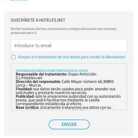
SUSCRÍBETE A HOTELES.NET
Recibe nuestras ofertas, promociones y códigos descuento que tenemos
preparado para ti.
Acepto el tratamiento de mis datos para recibir la Newsletter
INFORMACIÓN BÁSICA SOBRE PROTECCIÓN DE DATOS
Responsable del tratamiento:
Viajes Anticiclón
S.L/Hoteles.net
Dirección del responsable:
Calle Mayor número 46,30893
Lorca - Murcia
Finalidad:
sus datos serán usados para poder atender sus
solicitudes y prestarle nuestros servicios.
Publicidad:
solo le enviaremos publicidad con su autorización
previa, que podrá facilitarnos mediante la casilla
correspondiente establecida al efecto.
Base Jurídica:
únicamente trataremos sus datos con su
consentimiento previo, que podrá facilitarnos mediante la
casilla correspondiente establecida al efecto.
Destinatarios:
con carácter general, sólo el personal de
nuestra entidad que esté debidamente autorizado podrá
ENVIAR
tener conocimiento de la información que le pedimos. No se
comunicarán datos a terceros.
Derechos:
tiene derecho a saber qué información tenemos
sobre usted, corregirla y eliminarla, tal y como se explica en