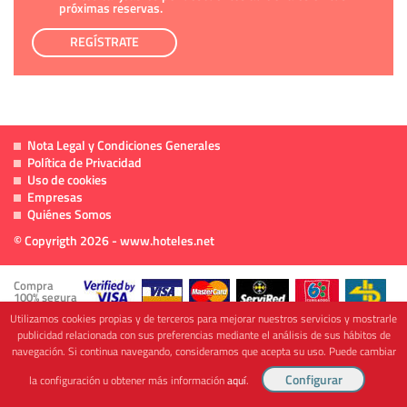
próximas reservas.
REGÍSTRATE
Nota Legal y Condiciones Generales
Política de Privacidad
Uso de cookies
Empresas
Quiénes Somos
© Copyrigth 2026 - www.hoteles.net
Compra
100% segura
Utilizamos cookies propias y de terceros para mejorar nuestros servicios y mostrarle
publicidad relacionada con sus preferencias mediante el análisis de sus hábitos de
navegación. Si continua navegando, consideramos que acepta su uso. Puede cambiar
Cofinanciado por
la configuración u obtener más información
aquí
.