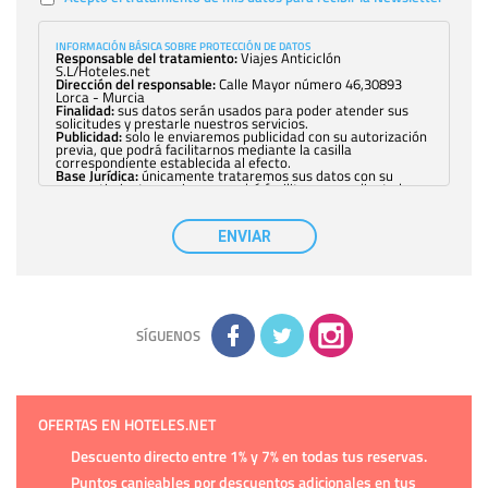
INFORMACIÓN BÁSICA SOBRE PROTECCIÓN DE DATOS
Responsable del tratamiento:
Viajes Anticiclón
S.L/Hoteles.net
Dirección del responsable:
Calle Mayor número 46,30893
Lorca - Murcia
Finalidad:
sus datos serán usados para poder atender sus
solicitudes y prestarle nuestros servicios.
Publicidad:
solo le enviaremos publicidad con su autorización
previa, que podrá facilitarnos mediante la casilla
correspondiente establecida al efecto.
Base Jurídica:
únicamente trataremos sus datos con su
consentimiento previo, que podrá facilitarnos mediante la
casilla correspondiente establecida al efecto.
Destinatarios:
con carácter general, sólo el personal de
nuestra entidad que esté debidamente autorizado podrá
ENVIAR
tener conocimiento de la información que le pedimos. No se
comunicarán datos a terceros.
Derechos:
tiene derecho a saber qué información tenemos
sobre usted, corregirla y eliminarla, tal y como se explica en
la información adicional disponible en nuestra página web.
Información complementaria:
Puede consultar la información
adicional y detallada sobre cómo tratamos sus datos en la
política de privacidad
SÍGUENOS
OFERTAS EN HOTELES.NET
Descuento directo entre 1% y 7% en todas tus reservas.
Puntos canjeables por descuentos adicionales en tus