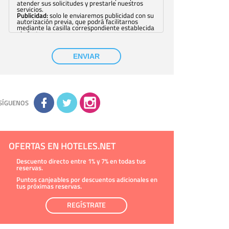
atender sus solicitudes y prestarle nuestros
servicios.
Publicidad:
solo le enviaremos publicidad con su
autorización previa, que podrá facilitarnos
mediante la casilla correspondiente establecida
al efecto.
Base Jurídica:
únicamente trataremos sus datos
con su consentimiento previo, que podrá
facilitarnos mediante la casilla correspondiente
ENVIAR
establecida al efecto.
Destinatarios:
con carácter general, sólo el
personal de nuestra entidad que esté
debidamente autorizado podrá tener
conocimiento de la información que le pedimos.
No se comunicarán datos a terceros.
Derechos:
tiene derecho a saber qué
información tenemos sobre usted, corregirla y
SÍGUENOS
eliminarla, tal y como se explica en la
información adicional disponible en nuestra
página web.
Información complementaria:
Puede consultar
la información adicional y detallada sobre cómo
tratamos sus datos en la
política de privacidad
OFERTAS EN HOTELES.NET
Descuento directo entre 1% y 7% en todas tus
reservas.
Puntos canjeables por descuentos adicionales en
tus próximas reservas.
REGÍSTRATE