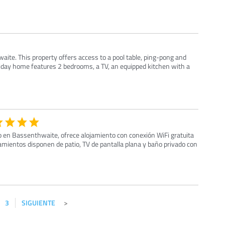
aite. This property offers access to a pool table, ping-pong and
liday home features 2 bedrooms, a TV, an equipped kitchen with a
do en Bassenthwaite, ofrece alojamiento con conexión WiFi gratuita
ojamientos disponen de patio, TV de pantalla plana y baño privado con
3
SIGUIENTE