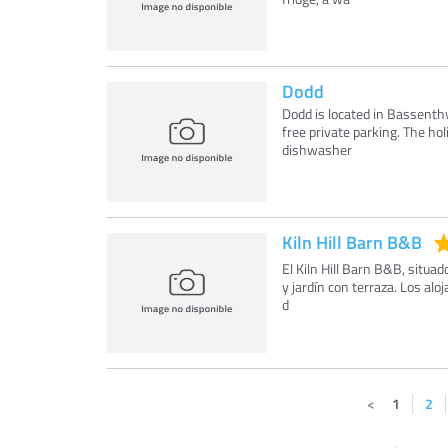
Dodd
Dodd is located in Bassenthw
free private parking. The ho
dishwasher
Kiln Hill Barn B&B
El Kiln Hill Barn B&B, situa
y jardín con terraza. Los al
d
1
2