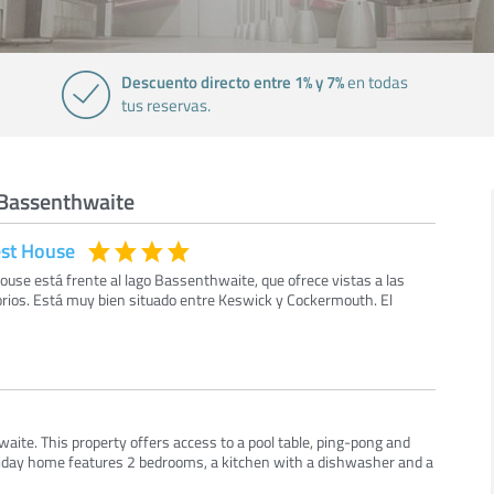
Descuento directo entre 1% y 7%
en todas
tus reservas.
 Bassenthwaite
est House
use está frente al lago Bassenthwaite, que ofrece vistas a las
ios. Está muy bien situado entre Keswick y Cockermouth. El
aite. This property offers access to a pool table, ping-pong and
oliday home features 2 bedrooms, a kitchen with a dishwasher and a