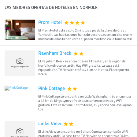
LAS MEJORES OFERTAS DE HOTELES EN NORFOLK
Prom Hotel
El Prom Hotel está a solo 2 minutos a pie de la playa de Great
Yarmouth. Las habitaciones han sido decoradas con un alto nivel y
muchas de ellas tienen vistas al paseo marítimo y a la famosa Mill
Raynham Breck
El Raynham Breck se encuentra en Tittleshall, en la región de
Norfolk, y ofrece un jardín. Hay WiFi gratuita. La casa está
equipada con TV. Norwich está a 41 km de la casa. El aeropuerto
intern
Pink Cottage
El Pink Cottage se encuentra en Little Walsingham. Se encuentra
a 43 km de Kings Lynn y ofrece aparcamiento privado y WiFi
gratuita. Esta casa tiene 3 dormitorios, TV y cocina con lavavajillas.
Los
Links View
El Links View se encuentra en Belton. Cuenta con conexión WiFi
gratuita y jardín. La casa tiene TV. Norwich se encuentra a 34 km