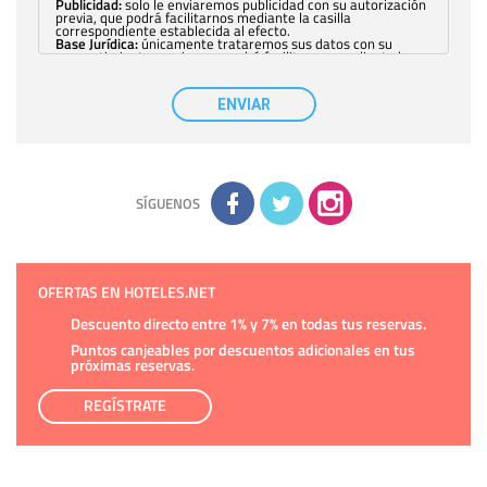
Publicidad:
solo le enviaremos publicidad con su autorización
previa, que podrá facilitarnos mediante la casilla
correspondiente establecida al efecto.
Base Jurídica:
únicamente trataremos sus datos con su
consentimiento previo, que podrá facilitarnos mediante la
casilla correspondiente establecida al efecto.
Destinatarios:
con carácter general, sólo el personal de
nuestra entidad que esté debidamente autorizado podrá
ENVIAR
tener conocimiento de la información que le pedimos. No se
comunicarán datos a terceros.
Derechos:
tiene derecho a saber qué información tenemos
sobre usted, corregirla y eliminarla, tal y como se explica en
la información adicional disponible en nuestra página web.
Información complementaria:
Puede consultar la información
adicional y detallada sobre cómo tratamos sus datos en la
política de privacidad
SÍGUENOS
OFERTAS EN HOTELES.NET
Descuento directo entre 1% y 7% en todas tus reservas.
Puntos canjeables por descuentos adicionales en tus
próximas reservas.
REGÍSTRATE