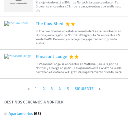
El alojamiento está a 35 km de Norwich. La casa cuenta con TV.
Cromer se encuentra a 7 km de la casa, mientras que Wells next
the
The Cow Shed
El The Cow Shed es un establecimiento de 5 estrellas situado en
Horning, en la región de Norfolk. WiFi gratuita. Se encuentra a 5
km de BeWILDerwood y ofrece jardín y aparcamiento privado
gratuit
Pheasant Lodge
El Pheasant Lodge se encuentra en Mattishall, en la región de
Norfolk, y alberga un jardín. El alojamiento está a 45 km de Wells
next the Sea y ofrece WiFi gratuita y aparcamiento privado. La ca
1
2
3
4
5
SIGUIENTE
DESTINOS CERCANOS A NORFOLK
Apartamentos
(63)