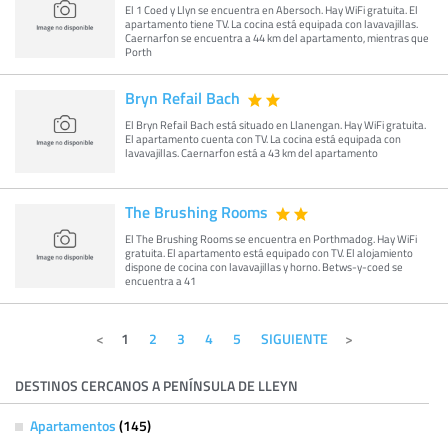
El 1 Coed y Llyn se encuentra en Abersoch. Hay WiFi gratuita. El
apartamento tiene TV. La cocina está equipada con lavavajillas.
Caernarfon se encuentra a 44 km del apartamento, mientras que
Porth
Bryn Refail Bach
El Bryn Refail Bach está situado en Llanengan. Hay WiFi gratuita.
El apartamento cuenta con TV. La cocina está equipada con
lavavajillas. Caernarfon está a 43 km del apartamento
The Brushing Rooms
El The Brushing Rooms se encuentra en Porthmadog. Hay WiFi
gratuita. El apartamento está equipado con TV. El alojamiento
dispone de cocina con lavavajillas y horno. Betws-y-coed se
encuentra a 41
1
2
3
4
5
SIGUIENTE
DESTINOS CERCANOS A PENÍNSULA DE LLEYN
Apartamentos
(145)