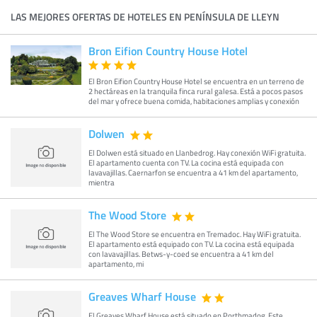
LAS MEJORES OFERTAS DE HOTELES EN PENÍNSULA DE LLEYN
Bron Eifion Country House Hotel
El Bron Eifion Country House Hotel se encuentra en un terreno de
2 hectáreas en la tranquila finca rural galesa. Está a pocos pasos
del mar y ofrece buena comida, habitaciones amplias y conexión
Dolwen
El Dolwen está situado en Llanbedrog. Hay conexión WiFi gratuita.
El apartamento cuenta con TV. La cocina está equipada con
lavavajillas. Caernarfon se encuentra a 41 km del apartamento,
mientra
The Wood Store
El The Wood Store se encuentra en Tremadoc. Hay WiFi gratuita.
El apartamento está equipado con TV. La cocina está equipada
con lavavajillas. Betws-y-coed se encuentra a 41 km del
apartamento, mi
Greaves Wharf House
El Greaves Wharf House está situado en Porthmadog. Este