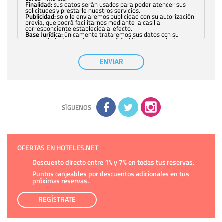
Finalidad:
sus datos serán usados para poder atender sus
solicitudes y prestarle nuestros servicios.
Publicidad:
solo le enviaremos publicidad con su autorización
previa, que podrá facilitarnos mediante la casilla
correspondiente establecida al efecto.
Base Jurídica:
únicamente trataremos sus datos con su
consentimiento previo, que podrá facilitarnos mediante la
casilla correspondiente establecida al efecto.
Destinatarios:
con carácter general, sólo el personal de
nuestra entidad que esté debidamente autorizado podrá
ENVIAR
tener conocimiento de la información que le pedimos. No se
comunicarán datos a terceros.
Derechos:
tiene derecho a saber qué información tenemos
sobre usted, corregirla y eliminarla, tal y como se explica en
la información adicional disponible en nuestra página web.
Información complementaria:
Puede consultar la información
adicional y detallada sobre cómo tratamos sus datos en la
política de privacidad
SÍGUENOS
OFERTAS EN HOTELES.NET
Descuento directo entre 1% y 7% en todas tus reservas.
Puntos canjeables por descuentos adicionales en tus
próximas reservas.
REGÍSTRATE