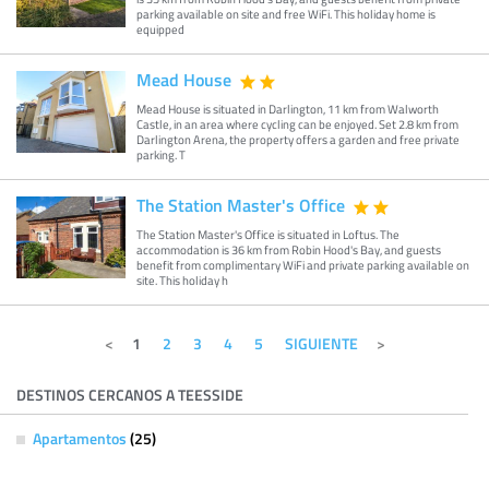
parking available on site and free WiFi. This holiday home is
equipped
Mead House
Mead House is situated in Darlington, 11 km from Walworth
Castle, in an area where cycling can be enjoyed. Set 2.8 km from
Darlington Arena, the property offers a garden and free private
parking. T
The Station Master's Office
The Station Master's Office is situated in Loftus. The
accommodation is 36 km from Robin Hood's Bay, and guests
benefit from complimentary WiFi and private parking available on
site. This holiday h
1
2
3
4
5
SIGUIENTE
DESTINOS CERCANOS A TEESSIDE
Apartamentos
(25)