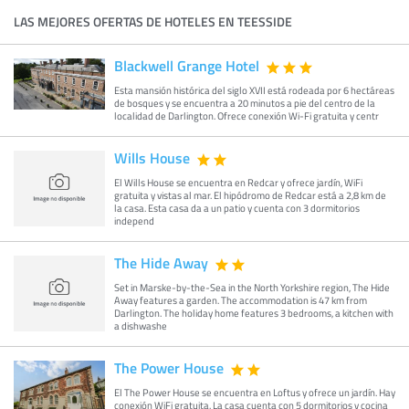
LAS MEJORES OFERTAS DE HOTELES EN TEESSIDE
Blackwell Grange Hotel
Esta mansión histórica del siglo XVII está rodeada por 6 hectáreas
de bosques y se encuentra a 20 minutos a pie del centro de la
localidad de Darlington. Ofrece conexión Wi-Fi gratuita y centr
Wills House
El Wills House se encuentra en Redcar y ofrece jardín, WiFi
gratuita y vistas al mar. El hipódromo de Redcar está a 2,8 km de
la casa. Esta casa da a un patio y cuenta con 3 dormitorios
independ
The Hide Away
Set in Marske-by-the-Sea in the North Yorkshire region, The Hide
Away features a garden. The accommodation is 47 km from
Darlington. The holiday home features 3 bedrooms, a kitchen with
a dishwashe
The Power House
El The Power House se encuentra en Loftus y ofrece un jardín. Hay
conexión WiFi gratuita. La casa cuenta con 5 dormitorios y cocina