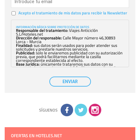
Acepto el tratamiento de mis datos para recibir la Newsletter
INFORMACIÓN BÁSICA SOBRE PROTECCIÓN DE DATOS
Responsable del tratamiento:
Viajes Anticiclón
S.L/Hoteles.net
Dirección del responsable:
Calle Mayor número 46,30893
Lorca - Murcia
Finalidad:
sus datos serán usados para poder atender sus
solicitudes y prestarle nuestros servicios.
Publicidad:
solo le enviaremos publicidad con su autorización
previa, que podrá facilitarnos mediante la casilla
correspondiente establecida al efecto.
Base Jurídica:
únicamente trataremos sus datos con su
consentimiento previo, que podrá facilitarnos mediante la
casilla correspondiente establecida al efecto.
Destinatarios:
con carácter general, sólo el personal de
nuestra entidad que esté debidamente autorizado podrá
ENVIAR
tener conocimiento de la información que le pedimos. No se
comunicarán datos a terceros.
Derechos:
tiene derecho a saber qué información tenemos
sobre usted, corregirla y eliminarla, tal y como se explica en
la información adicional disponible en nuestra página web.
Información complementaria:
Puede consultar la información
adicional y detallada sobre cómo tratamos sus datos en la
política de privacidad
SÍGUENOS
OFERTAS EN HOTELES.NET