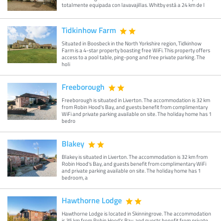
totalmente equipada con lavavajillas. Whitby está a 24 km de l
Tidkinhow Farm
Situated in Boosbeck in the North Yorkshire region, Tidkinhow
Farm is a 4-star property boasting free WiFi. This property offers
access to a pool table, ping-pong and free private parking. The
holi
Freeborough
Freeborough is situated in Liverton. The accommodation is 32 km
from Robin Hood's Bay, and guests benefit from complimentary
WiFi and private parking available on site. The holiday home has 1
bedro
Blakey
Blakey is situated in Liverton. The accommodation is 32 km from
Robin Hood's Bay, and guests benefit from complimentary WiFi
and private parking available on site. The holiday home has 1
bedroom, a
Hawthorne Lodge
Hawthorne Lodge is located in Skinningrove. The accommodation
is 35 km from Robin Hood's Bay, and guests benefit from private