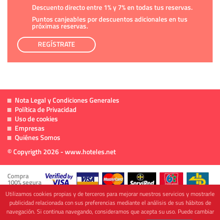
Descuento directo entre 1% y 7% en todas tus reservas.
Puntos canjeables por descuentos adicionales en tus
próximas reservas.
REGÍSTRATE
Nota Legal y Condiciones Generales
Política de Privacidad
Uso de cookies
Empresas
Quiénes Somos
© Copyrigth 2026 - www.hoteles.net
Compra
100% segura
Utilizamos cookies propias y de terceros para mejorar nuestros servicios y mostrarle
publicidad relacionada con sus preferencias mediante el análisis de sus hábitos de
navegación. Si continua navegando, consideramos que acepta su uso. Puede cambiar
Cofinanciado por